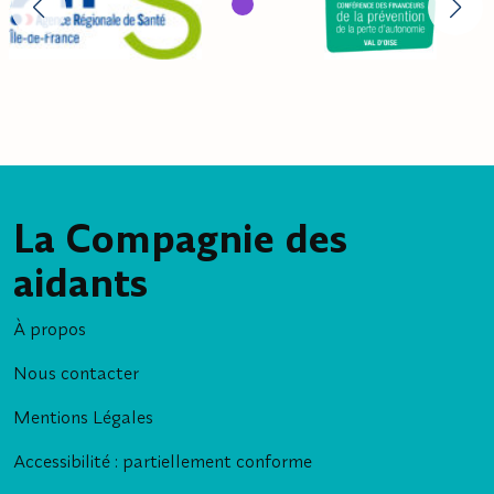
La Compagnie des
aidants
À propos
Nous contacter
Mentions Légales
Accessibilité : partiellement conforme