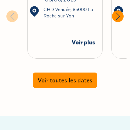
CHD Vendée, 85000 La
G
Roche-sur-Yon
G
Voir plus
Voir toutes les dates