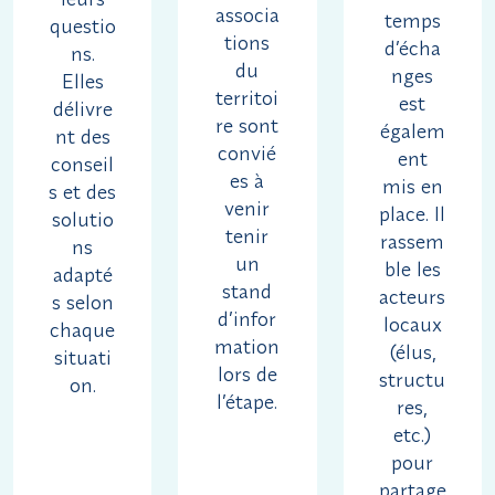
associa
temps
questio
tions
d’écha
ns.
du
nges
Elles
territoi
est
délivre
re sont
égalem
nt des
convié
ent
conseil
es à
mis en
s et des
venir
place. Il
solutio
tenir
rassem
ns
un
ble les
adapté
stand
acteurs
s selon
d’infor
locaux
chaque
mation
(élus,
situati
lors de
structu
on.
l’étape.
res,
etc.)
pour
partage