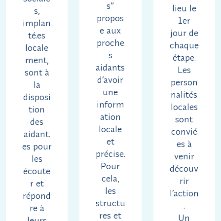
s”
lieu le
s,
propos
1er
implan
e aux
jour de
té.es
proche
chaque
locale
s
étape.
ment,
aidants
Les
sont à
d’avoir
person
la
une
nalités
disposi
inform
locales
tion
ation
sont
des
locale
convié
aidant.
et
es à
es pour
précise.
venir
les
Pour
découv
écoute
cela,
rir
r et
les
l’action
répond
structu
.
re à
res et
Un
leurs