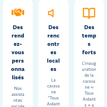
Des
Des
Des
rend
renc
temp
ez-
ontr
s
vous
es
forts
pers
local
L’inaug
onna
es
uration
de la
lisés
La
carava
carava
ne «
Nos
ne
Tous
assista
“Tous
Aidant
nt.es
Aidant
s » a
sociale