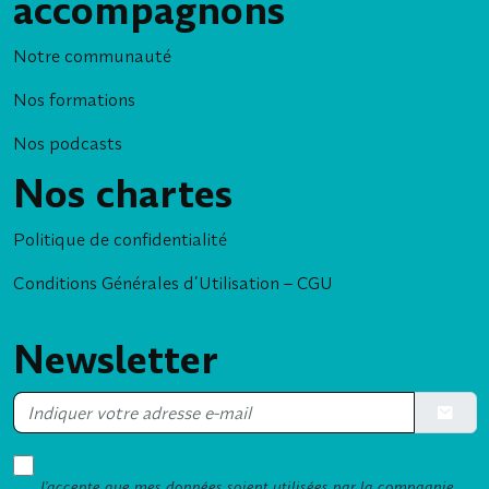
accompagnons
Notre communauté
Nos formations
Nos podcasts
Nos chartes
Politique de confidentialité
Conditions Générales d’Utilisation – CGU
Newsletter
Soumett
J’accepte que mes données soient utilisées par la compagnie