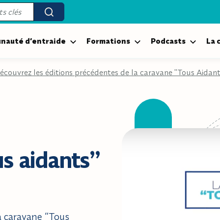
Effectuer la recherche
auté d’entraide
Formations
Podcasts
La 
écouvrez les éditions précédentes de la caravane "Tous Aidant
s aidants”
a caravane “Tous