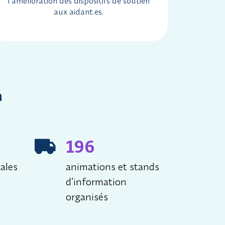
l’amélioration des dispositifs de soutien
aux aidant.es.
n
196
ales
animations et stands
d’information
organisés