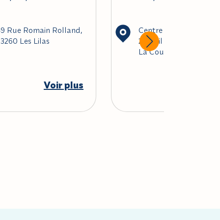
9 Rue Romain Rolland,
Centre Municipal de S
3260 Les Lilas
2, Mail de l'égalité, 93
La Courneuve
Voir plus
Voir pl